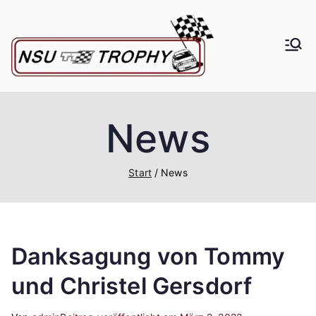
Zum
Inhalt
springen
NSU
Rennserie mit
dem Flair "der
TT-
60er & 70er
Jahre"
News
Troph
y
Start
News
Danksagung von Tommy
und Christel Gersdorf