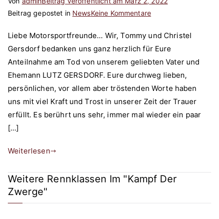
Von
admin
Beitrag veröffentlicht am
März 2, 2022
zu
Beitrag gepostet in
News
Keine Kommentare
Danksagung
Liebe Motorsportfreunde… Wir, Tommy und Christel
von
Gersdorf bedanken uns ganz herzlich für Eure
Tommy
Anteilnahme am Tod von unserem geliebten Vater und
und
Christel
Ehemann LUTZ GERSDORF. Eure durchweg lieben,
Gersdorf
persönlichen, vor allem aber tröstenden Worte haben
uns mit viel Kraft und Trost in unserer Zeit der Trauer
erfüllt. Es berührt uns sehr, immer mal wieder ein paar
[…]
Weiterlesen
Weitere Rennklassen Im "Kampf Der
Zwerge"